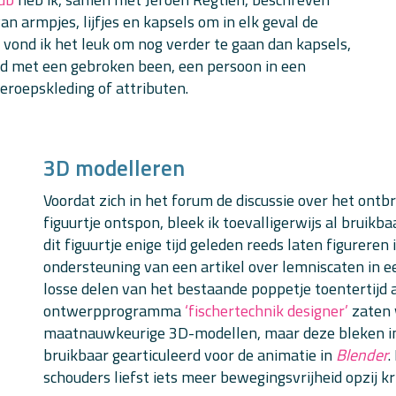
an armpjes, lijfjes en kapsels om in elk geval de
lf vond ik het leuk om nog verder te gaan dan kapsels,
d met een gebroken been, een persoon in een
eroepskleding of attributen.
3D modelleren
Voordat zich in het forum de discussie over het ontb
figuurtje ontspon, bleek ik toevalligerwijs al bruik
dit figuurtje enige tijd geleden reeds laten figurere
ondersteuning van een artikel over lemniscaten in 
losse delen van het bestaande poppetje toentertijd a
ontwerpprogramma
‘fischertechnik designer’
zaten 
maatnauwkeurige 3D-modellen, maar deze bleken in d
bruikbaar gearticuleerd voor de animatie in
Blender
.
schouders liefst iets meer bewegingsvrijheid opzij kr