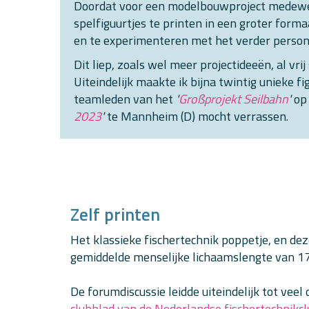
Doordat voor een modelbouwproject medewe
spelfiguurtjes te printen in een groter forma
en te experimenteren met het verder person
Dit liep, zoals wel meer projectideeën, al vrij
Uiteindelijk maakte ik bijna twintig unieke f
teamleden van het
'
Großprojekt Seilbahn
'
op
2023
'
te Mannheim (D) mocht verrassen.
Zelf printen
Het klassieke fischertechnik poppetje, en deze
gemiddelde menselijke lichaamslengte van 17
De forumdiscussie leidde uiteindelijk tot veel 
clubblad van de Nederlandse fischertechnikc