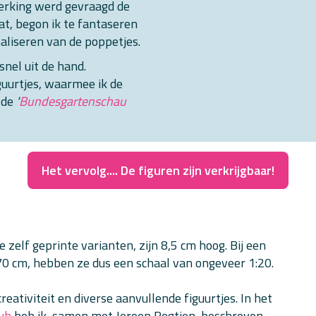
rking werd gevraagd de
at, begon ik te fantaseren
aliseren van de poppetjes.
 snel uit de hand.
iguurtjes, waarmee ik de
 de
'
Bundesgartenschau
Het vervolg.... De figuren zijn verkrijgbaar!
 zelf geprinte varianten, zijn 8,5 cm hoog. Bij een
0 cm, hebben ze dus een schaal van ongeveer 1:20.
creativiteit en diverse aanvullende figuurtjes. In het
lub
heb ik, samen met Jeroen Regtien, beschreven