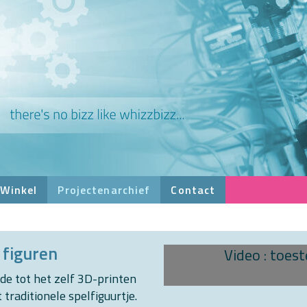
Winkel
Projectenarchief
Contact
 figuren
Video : toes
dde tot het zelf 3D-printen
traditionele spelfiguurtje.