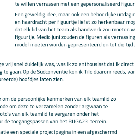
te willen verrassen met een gepersonaliseerd figuurt
Een geweldig idee, maar ook een behoorlijke uitdagi
en haardracht per figuurtje liefst zo herkenbaar mo
dat elk lid van het team als handwerk zou moeten w
figuurtje. Medio juni zouden de figuren als verrassing
model moeten worden gepresenteerd en tot die tijd z
 vrij snel duidelijk was, was ik zo enthousiast dat ik dire
ag te gaan. Op de Südconventie kon ik Tilo daarom reeds, v
eerde) hoofdjes laten zien.
k om de persoonlijke kenmerken van elk teamlid zo
thode om deze te verzamelen zonder argwaan te
oto's van elk teamlid te vergaren onder het
or de toegangspassen van het BUGA23-terrein.
atie een speciale projectpagina in een afgeschermd