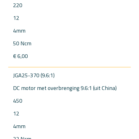
220
12
4mm
50 Ncm
€ 6,00
JGA25-370 (9.6:1)
DC motor met overbrenging 9.6:1 (uit China)
450
12
4mm
22 Ncm