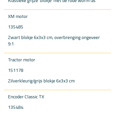
Klassieke grijze 'blokje' met de rode worm-as
XM motor
135485
Zwart blokje 6x3x3 cm, overbrenging ongeveer
9:1
Tractor motor
151178
Zilverkleurig/grijs blokje 6x3x3 cm
Encoder Classic TX
135484