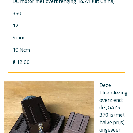
DC motor met overbrenging 14.7:1 (uit China)
350
12
4mm
19 Ncm
€ 12,00
Deze
bloemlezing
overziend:
de JGA25-
370 is (met
halve prijs)
ongeveer