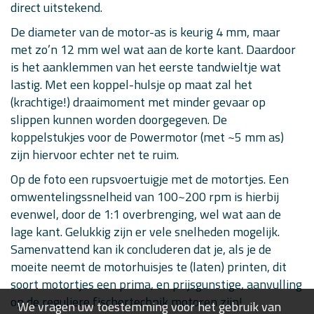
direct uitstekend.
De diameter van de motor-as is keurig 4 mm, maar
met zo’n 12 mm wel wat aan de korte kant. Daardoor
is het aanklemmen van het eerste tandwieltje wat
lastig. Met een koppel-hulsje op maat zal het
(krachtige!) draaimoment met minder gevaar op
slippen kunnen worden doorgegeven. De
koppelstukjes voor de Powermotor (met ~5 mm as)
zijn hiervoor echter net te ruim.
Op de foto een rupsvoertuigje met de motortjes. Een
omwentelingssnelheid van 100~200 rpm is hierbij
evenwel, door de 1:1 overbrenging, wel wat aan de
lage kant. Gelukkig zijn er vele snelheden mogelijk.
Samenvattend kan ik concluderen dat je, als je de
moeite neemt de motorhuisjes te (laten) printen, dit
soort motortjes een prima, en prijsgunstige, aanvulling
op de reguliere fischertechnik motoren zijn!
We vragen uw toestemming voor het gebruik van