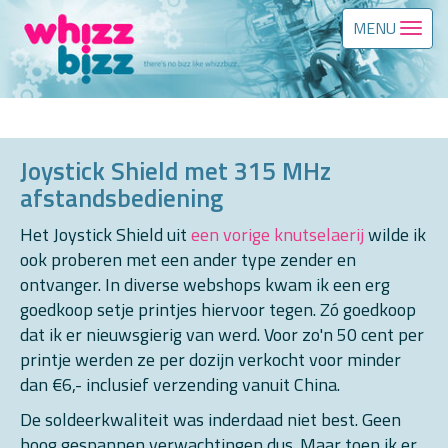
MENU
Joystick Shield met 315 MHz
afstandsbediening
Het Joystick Shield uit
een vorige knutselaerij
wilde ik
ook proberen met een ander type zender en
ontvanger. In diverse webshops kwam ik een erg
goedkoop setje printjes hiervoor tegen. Zó goedkoop
dat ik er nieuwsgierig van werd. Voor zo'n 50 cent per
printje werden ze per dozijn verkocht voor minder
dan €6,- inclusief verzending vanuit China.
De soldeerkwaliteit was inderdaad niet best. Geen
hoog gespannen verwachtingen dus. Maar toen ik er