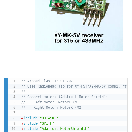
// Arnoud, last 12-01-2021
// Uses RadioHead lib for XY-FST/XY-MK-5V combi: http
//
// Connect motors (Adafruit Motor Shield):
//    Left Motor: MotorL (M1)
//    Right Motor: MotorR (M2)
#
include
"RH_ASK.h"
#
include
"SPI.h"
#
include
"Adafruit_MotorShield.h"