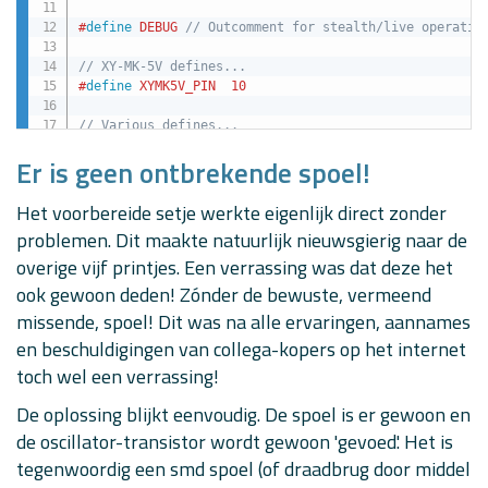
#
define
DEBUG
// Outcomment for stealth/live operatio
// XY-MK-5V defines...
#
define
XYMK5V_PIN
10
// Various defines...
#
define
LED_A
8
// Button A
Er is geen ontbrekende spoel!
#
define
LED_B
7
// Button B
#
define
LED_C
6
// Button C
#
define
LED_D
5
// Button D
Het voorbereide setje werkte eigenlijk direct zonder
#
define
LED_E
3
// Button E
problemen. Dit maakte natuurlijk nieuwsgierig naar de
#
define
LED_F
4
// Button F
overige vijf printjes. Een verrassing was dat deze het
#
define
LED_K
2
// Joystick button
#
define
SEND_BUTTON
A1 
// Switch to test talking back
ook gewoon deden! Zónder de bewuste, vermeend
#
define
MaxSpeed
255
// Max motor speed
missende, spoel! Dit was na alle ervaringen, aannames
#
define
safeRange
50
// Safe range to ignore round 
#
define
Baudrate
115200
en beschuldigingen van collega-kopers op het internet
toch wel een verrassing!
int
 leds
[
]
=
{
 LED_A
,
 LED_B
,
 LED_C
,
 LED_D
,
 LED_E
,
 LED
int
 sendbutton
;
De oplossing blijkt eenvoudig. De spoel is er gewoon en
int
 joystick
[
9
]
;
// Communications array holding stat
de oscillator-transistor wordt gewoon 'gevoed'. Het is
uint16_t value
;
// Momentary joystick value...
int
 dirMotorL 
=
 FORWARD
;
tegenwoordig een smd spoel (of draadbrug door middel
int
 dirMotorR 
=
 FORWARD
;