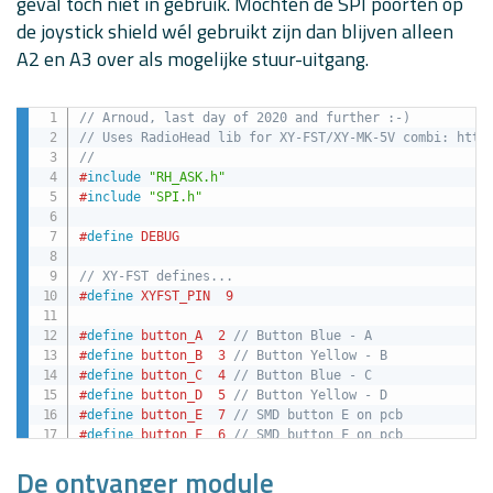
geval toch niet in gebruik. Mochten de SPI poorten op
de joystick shield wél gebruikt zijn dan blijven alleen
A2 en A3 over als mogelijke stuur-uitgang.
// Arnoud, last day of 2020 and further :-)
// Uses RadioHead lib for XY-FST/XY-MK-5V combi: http
//
#
include
"RH_ASK.h"
#
include
"SPI.h"
#
define
DEBUG
// XY-FST defines...
#
define
XYFST_PIN
9
#
define
button_A
2
// Button Blue - A
#
define
button_B
3
// Button Yellow - B
#
define
button_C
4
// Button Blue - C 
#
define
button_D
5
// Button Yellow - D 
#
define
button_E
7
// SMD button E on pcb
#
define
button_F
6
// SMD button F on pcb
#
define
button_joystick
8
// Button in joystick
De ontvanger module
#
define
x_axis
A0