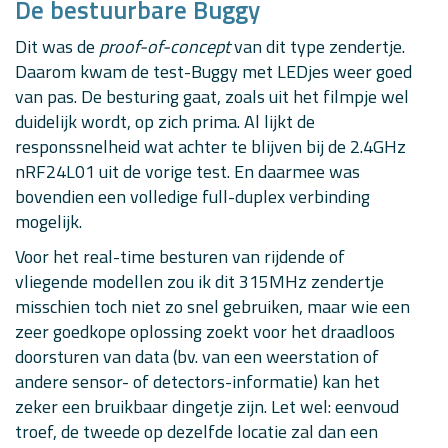
De bestuurbare Buggy
Serial
.
print
(
joystick
[
i
]
)
;
if
(
i
<
8
)
Dit was de
proof-of-concept
van dit type zendertje.
Serial
.
print
(
", "
)
;
Daarom kwam de test-Buggy met LEDjes weer goed
#
endif
}
van pas. De besturing gaat, zoals uit het filmpje wel
#
ifdef
DEBUG
duidelijk wordt, op zich prima. Al lijkt de
Serial
.
print
(
"\n"
)
;
#
endif
responssnelheid wat achter te blijven bij de 2.4GHz
nRF24L01 uit de vorige test. En daarmee was
// Determine (signed/directional) speed based on Y-
bovendien een volledige full-duplex verbinding
// ignore range around midpoint (theoretically 512)
  motorSpeedL 
=
 motorSpeedR 
=
0
;
mogelijk.
if
(
joystick
[
8
]
<
512
-
safeRange
)
{
    motorSpeedL 
=
map
(
joystick
[
8
]
,
0
,
512
,
-
MaxSpeed
,
Voor het real-time besturen van rijdende of
    motorSpeedR 
=
 motorSpeedL
;
vliegende modellen zou ik dit 315MHz zendertje
}
else
if
(
joystick
[
8
]
>
512
+
safeRange
)
{
      motorSpeedL 
=
map
(
joystick
[
8
]
,
512
,
1023
,
0
,
 Ma
misschien toch niet zo snel gebruiken, maar wie een
      motorSpeedR 
=
 motorSpeedL
;
zeer goedkope oplossing zoekt voor het draadloos
}
doorsturen van data (bv. van een weerstation of
// Determine relative (signed/directional) curve-/t
andere sensor- of detectors-informatie) kan het
// ignore range around midpoint (theoretically 512)
zeker een bruikbaar dingetje zijn. Let wel: eenvoud
  speedDiff 
=
0
;
troef, de tweede op dezelfde locatie zal dan een
if
(
joystick
[
7
]
<
512
-
safeRange
)
{
    speedDiff 
=
map
(
joystick
[
7
]
,
0
,
512
,
-
255
,
0
)
;