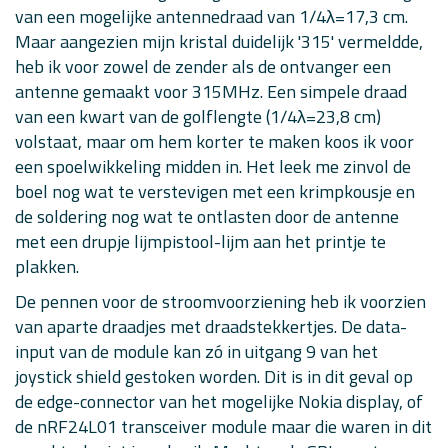
van een mogelijke antennedraad van 1/4λ=17,3 cm.
Maar aangezien mijn kristal duidelijk '315' vermeldde,
heb ik voor zowel de zender als de ontvanger een
antenne gemaakt voor 315MHz. Een simpele draad
van een kwart van de golflengte (1/4λ=23,8 cm)
volstaat, maar om hem korter te maken koos ik voor
een spoelwikkeling midden in. Het leek me zinvol de
boel nog wat te verstevigen met een krimpkousje en
de soldering nog wat te ontlasten door de antenne
met een drupje lijmpistool-lijm aan het printje te
plakken.
De pennen voor de stroomvoorziening heb ik voorzien
van aparte draadjes met draadstekkertjes. De data-
input van de module kan zó in uitgang 9 van het
joystick shield gestoken worden. Dit is in dit geval op
de edge-connector van het mogelijke Nokia display, of
de nRF24L01 transceiver module maar die waren in dit