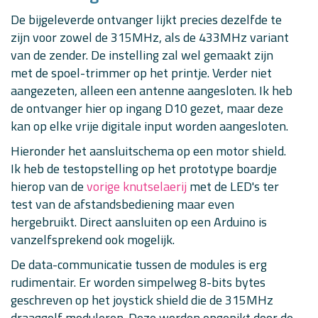
#
define
y_axis
A1
int
 buttons
[
]
=
{
 button_A
,
 button_B
,
 button_C
,
 button_
De bijgeleverde ontvanger lijkt precies dezelfde te
int
 joystick
[
9
]
;
// Array holding state of buttons an
zijn voor zowel de 315MHz, als de 433MHz variant
van de zender. De instelling zal wel gemaakt zijn
// RH_ASK driver(speed, receive-pin, transmit-pin, pu
RH_ASK 
driver
(
2000
,
 NULL
,
 XYFST_PIN
,
 NULL
)
;
// ESP826
met de spoel-trimmer op het printje. Verder niet
aangezeten, alleen een antenne aangesloten. Ik heb
void
setup
(
)
{
#
ifdef
DEBUG
de ontvanger hier op ingang D10 gezet, maar deze
Serial
.
begin
(
115200
)
;
kan op elke vrije digitale input worden aangesloten.
#
endif
Hieronder het aansluitschema op een motor shield.
for
(
int
 i
=
0
;
 i 
<
7
;
 i
++
)
{
Ik heb de testopstelling op het prototype boardje
pinMode
(
buttons
[
i
]
,
INPUT_PULLUP
)
;
digitalWrite
(
buttons
[
i
]
,
HIGH
)
;
hierop van de
vorige knutselaerij
met de LED's ter
}
test van de afstandsbediening maar even
hergebruikt. Direct aansluiten op een Arduino is
// Setup XY-FST...
if
(
!
driver
.
init
(
)
)
vanzelfsprekend ook mogelijk.
Serial
.
println
(
"Transmitter XY-FST init failed"
)
;
else
De data-communicatie tussen de modules is erg
Serial
.
println
(
"Transmitter XY-FST success"
)
;
rudimentair. Er worden simpelweg 8-bits bytes
}
geschreven op het joystick shield die de 315MHz
void
loop
(
)
{
draaggolf moduleren. Deze worden opgepikt door de