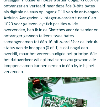
// Read digital buttons...
ontvanger en 'vertaald' naar dezelfde 8-bits bytes
for
(
int
 i
=
0
;
 i 
<
7
;
 i
++
)
    joystick
[
i
]
=
digitalRead
(
buttons
[
i
]
)
;
als digitale niveaus op ingang D10 van de ontvanger-
Arduino. Aangezien ik integer-waarden tussen 0 en
// Read joystick values...
1023 voor gelezen joystick posities wilde
  joystick
[
7
]
=
analogRead
(
x_axis
)
;
  joystick
[
8
]
=
analogRead
(
y_axis
)
;
overzenden, heb ik in de Sketches voor de zender en
ontvanger gewoon telkens twee bytes
// Write out values array...
  driver
.
send
(
(
uint8_t 
*
)
joystick
,
sizeof
(
joystick
)
)
;
samengenomen tot één 16 bit-word. Voor de indruk-
  driver
.
waitPacketSent
(
)
;
status van de knoppen (0 of 1) is dat nogal een
delay
(
200
)
;
overkill, maar het vereenvoudigde het principe. Wie
#
ifdef
DEBUG
het dataverkeer wil optimaliseren zou gewoon alle
// Log...
knoppen samen kunnen nemen in één byte bij het
for
(
int
 i
=
0
;
 i 
<
9
;
 i
++
)
{
Serial
.
print
(
joystick
[
i
]
)
;
verzenden.
if
(
i
<
8
)
Serial
.
print
(
", "
)
;
}
Serial
.
print
(
"\n"
)
;
#
endif
}