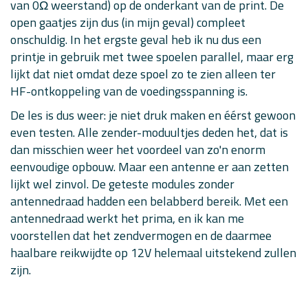
van 0Ω weerstand) op de onderkant van de print. De
int
 motorSpeedL 
=
0
;
open gaatjes zijn dus (in mijn geval) compleet
int
 motorSpeedR 
=
0
;
int
 speedDiff 
=
0
;
onschuldig. In het ergste geval heb ik nu dus een
int
 i
;
// Counter...
printje in gebruik met twee spoelen parallel, maar erg
// RH_ASK driver(speed, receive-pin, transmit-pin, pu
lijkt dat niet omdat deze spoel zo te zien alleen ter
RH_ASK 
driver
(
2000
,
 XYMK5V_PIN
,
 NULL
,
 NULL
)
;
// ESP82
HF-ontkoppeling van de voedingsspanning is.
Adafruit_MotorShield MShield 
=
Adafruit_MotorShield
(
0
Adafruit_DCMotor 
*
MotorL 
=
 MShield
.
getMotor
(
1
)
;
// Le
De les is dus weer: je niet druk maken en éérst gewoon
Adafruit_DCMotor 
*
MotorR 
=
 MShield
.
getMotor
(
2
)
;
// Ri
even testen. Alle zender-moduultjes deden het, dat is
bool
 buggyBusy 
=
false
;
dan misschien weer het voordeel van zo'n enorm
eenvoudige opbouw. Maar een antenne er aan zetten
void
buggycontrol
(
)
{
// Control the Buggy
lijkt wel zinvol. De geteste modules zonder
  buggyBusy 
=
true
;
antennedraad hadden een belabberd bereik. Met een
// Show feedback with LEDs and log to serial during
antennedraad werkt het prima, en ik kan me
for
(
int
 i
=
0
;
 i 
<
9
;
 i
++
)
{
if
(
i
<
7
)
{
voorstellen dat het zendvermogen en de daarmee
if
(
joystick
[
i
]
==
1
)
haalbare reikwijdte op 12V helemaal uitstekend zullen
digitalWrite
(
leds
[
i
]
,
LOW
)
;
zijn.
else
digitalWrite
(
leds
[
i
]
,
HIGH
)
;
}
#
ifdef
DEBUG