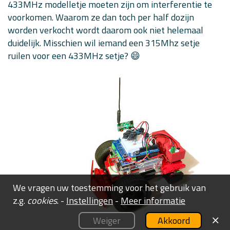
433MHz modelletje moeten zijn om interferentie te
}
else
if
(
joystick
[
7
]
>
512
+
safeRange
)
{
voorkomen. Waarom ze dan toch per half dozijn
      speedDiff 
=
map
(
joystick
[
7
]
,
512
,
1023
,
0
,
255
)
}
worden verkocht wordt daarom ook niet helemaal
  motorSpeedL 
=
(
motorSpeedL
+
speedDiff
)
;
duidelijk. Misschien wil iemand een 315Mhz setje
  motorSpeedR 
=
(
motorSpeedR
-
speedDiff
)
;
ruilen voor een 433MHz setje? 😄
// Determine direction per motor...
  dirMotorL 
=
 FORWARD
;
  dirMotorR 
=
 FORWARD
;
if
(
motorSpeedL
<
0
)
 dirMotorL 
=
 BACKWARD
;
// Reverse
if
(
motorSpeedR
<
0
)
 dirMotorR 
=
 BACKWARD
;
// Reverse
// Crop and absolutize motorspeeds...
  motorSpeedL 
=
abs
(
motorSpeedL
)
;
  motorSpeedR 
=
abs
(
motorSpeedR
)
;
if
(
motorSpeedL
>
MaxSpeed
)
 motorSpeedL 
=
 MaxSpeed
;
if
(
motorSpeedR
>
MaxSpeed
)
 motorSpeedR 
=
 MaxSpeed
;
#
ifdef
DEBUG
Serial
.
print
(
"\nmotorSpeedL = "
)
;
We vragen uw toestemming voor het gebruik van
Serial
.
print
(
motorSpeedL
)
;
z.g.
cookies
. -
Instellingen
-
Meer informatie
Serial
.
print
(
", motorSpeedR = "
)
;
Serial
.
print
(
motorSpeedR
)
;
Weiger
Akkoord
Serial
.
print
(
", speedDiff = "
)
;
Serial
.
print
(
speedDiff
)
;