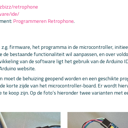
zzbizz/retrophone
ware/ide/
ument:
Programmeren Retrophone
.
 z.g. firmware, het programma in de microcontroller, initi
 de bestaande functionaliteit wil aanpassen, en over vold
kkeling van de software ligt het gebruik van de Arduino I
Arduino website.
en moet de behuizing geopend worden en een geschikte p
e korte zijde van het microcontroller-board. Er wordt hie
 te koop zijn. Op de foto’s hieronder twee varianten met 